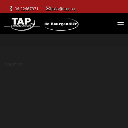
06-22667871
info@tap.nu
TAGS
CONTENTS