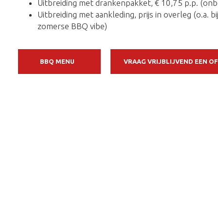
Uitbreiding met drankenpakket, € 10,75 p.p. (onbe
Uitbreiding met aankleding, prijs in overleg (o.a. 
zomerse BBQ vibe)
BBQ MENU
VRAAG VRIJBLIJVEND EEN O
PAGINA’S