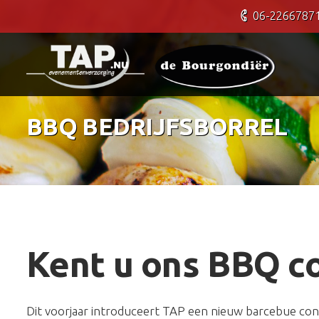
06-2266787
BBQ BEDRIJFSBORREL
Kent u ons BBQ co
Dit voorjaar introduceert TAP een nieuw barcebue con