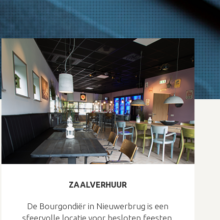
ZAALVERHUUR
De Bourgondiër in Nieuwerbrug is een
sfeervolle locatie voor besloten feesten,